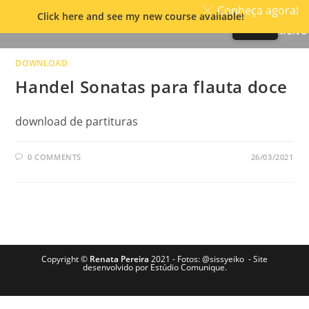
Conheça agora!
Click here and see my new course available!
Skip
MENU
to
content
DOWNLOAD
Handel Sonatas para flauta doce
download de partituras
0 COMMENTS
26/03/2021
Copyright ©
Renata Pereira
2021 - Fotos:
@sissyeiko
- Site
desenvolvido por
Estúdio Comunique.