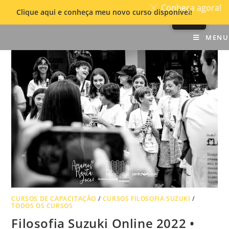
Conheça agora!
Clique aqui e conheça meu novo curso disponível!
Skip
MENU
to
content
CURSOS DE CAPACITAÇÃO
/
CURSOS FILOSOFIA SUZUKI
/
TODOS OS CURSOS
Filosofia Suzuki Online 2022 •