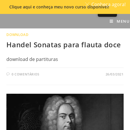
Conheça agora!
Clique aqui e conheça meu novo curso disponível!
Skip
MENU
to
content
DOWNLOAD
Handel Sonatas para flauta doce
download de partituras
0 COMENTÁRIOS
26/03/2021