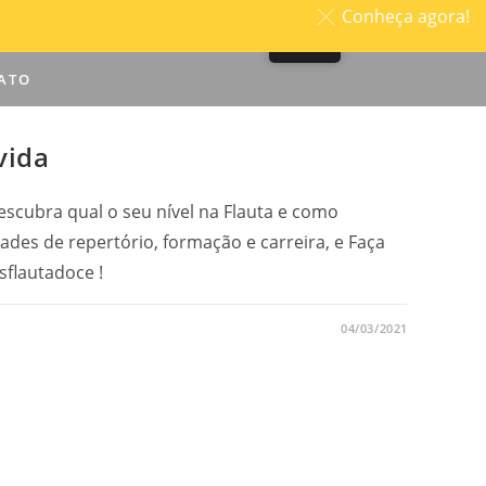
Conheça agora!
ATO
vida
escubra qual o seu nível na Flauta e como
dades de repertório, formação e carreira, e Faça
flautadoce !
04/03/2021