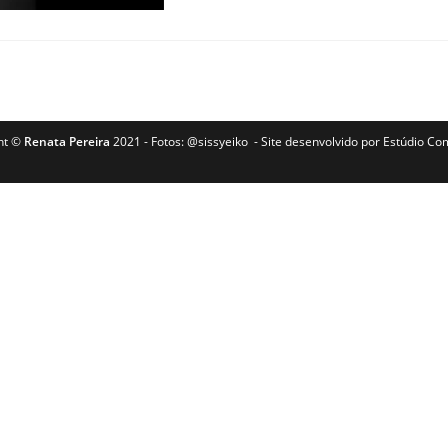
ht ©
Renata Pereira
2021 - Fotos:
@sissyeiko
- Site desenvolvido por
Estúdio Co