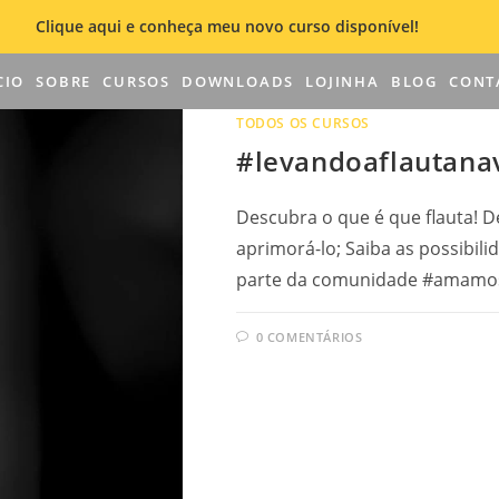
Clique aqui e conheça meu novo curso disponível!
CIO
SOBRE
CURSOS
DOWNLOADS
LOJINHA
BLOG
CONT
TODOS OS CURSOS
#levandoaflautana
Descubra o que é que flauta! D
aprimorá-lo; Saiba as possibili
parte da comunidade #amamos
0 COMENTÁRIOS