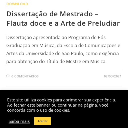
DOWNLOAD
Dissertação de Mestrado –
Flauta doce e a Arte de Preludiar
Dissertação apresentada ao Programa de Pós-
Graduação em Música, da Escola de Comunicações e
Artes da Universidade de São Paulo, como exigência
para obtenção do Título de Mestre em Música.
0 COMENTÁRIOS
02/03/2021
Este site utiliza cookies para aprimorar sua experiência.
Ao fechar este banner ou continuar na página, você
concorda com o uso de cookies.
Copyright ©
Renata Pereira
2021 - Fotos:
@sissyeiko
- Site
Saiba mais
Aceitar
desenvolvido por
Estúdio Comunique.