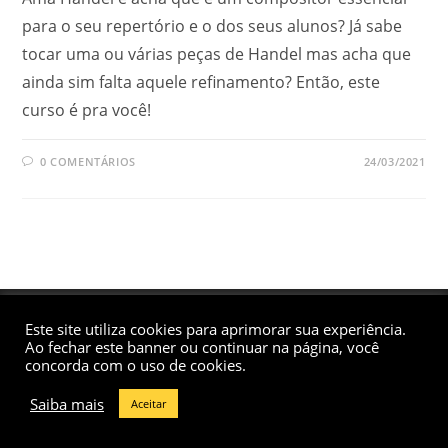
para o seu repertório e o dos seus alunos? Já sabe
tocar uma ou várias peças de Handel mas acha que
ainda sim falta aquele refinamento? Então, este
curso é pra você!
0 COMENTÁRIOS
24/03/2021
Copyright ©
Renata Pereira
2021 - Fotos:
@sissyeiko
- Site
desenvolvido por
Estúdio Comunique.
Este site utiliza cookies para aprimorar sua experiência.
Ao fechar este banner ou continuar na página, você
concorda com o uso de cookies.
Saiba mais
Aceitar