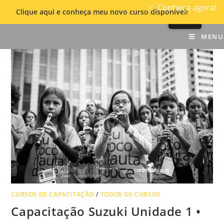
Conheça agora!
Clique aqui e conheça meu novo curso disponível!
Skip
MENU
to
content
CURSOS DE CAPACITAÇÃO
/
TODOS OS CURSOS
Capacitação Suzuki Unidade 1 •